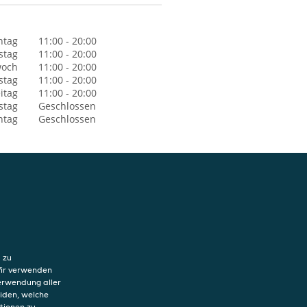
ntag
11:00 - 20:00
stag
11:00 - 20:00
woch
11:00 - 20:00
stag
11:00 - 20:00
itag
11:00 - 20:00
stag
Geschlossen
ntag
Geschlossen
hutzerklärung
ung von Cookies
 zu
sum
Wir verwenden
Verwendung aller
eiden, welche
tionen zu