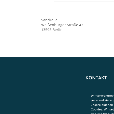
Sandrella
Weißenburger Straße 42
13595
Berlin
KONTAKT
Sandrella
Weißenburger S
13595
Berlin
Wir verwenden C
personalisieren
unsere eigenen 
Cookies. Wir s
Cookies Du akz