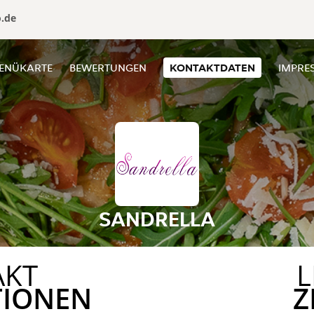
o.de
ENÜKARTE
BEWERTUNGEN
KONTAKTDATEN
IMPRE
SANDRELLA
AKT
L
TIONEN
Z