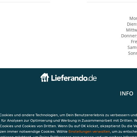
Mo
Dien
Mitt
Donner
Fre
Sam
Son
INFO
AGB
traße 42
Datensc
Verwend
ookies und andere Technologien, um Dein Benutzererlebnis zu verbessern und
Impres
, für Analysen zur Optimierung und Werbung in Zusammenarbeit mit Dritten. 
Cookies und Cookies von Dritten. Wenn Du auf OK klickst, akzeptierst Du die 
etzen immer notwendige Cookies. Wähle
Einstellungen verwalten
, um zu entsch
eptieren möchtest, um Deine Präferenzen anzupassen und um weitere Informa